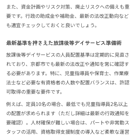
れ
また、資金計画やリスク対策、廃止リスクへの備えも重
放課後等デイサービス受給者証申請のポイ
要です。行政の助成金や補助金、最新の法改正動向など
ント
も適宜チェックしておくと良いでしょう。
利用開始までの放課後等デイサービス受給
最新基準を押さえた放課後等デイサービス準備術
者証準備
受給者証で知っておきたい放課後等デイサ
放課後等デイサービスの人員配置基準は定期的に見直さ
ービス情報
れており、京都市でも最新の法改正や通知を常に確認す
廃止リスクを回避できる人材確保と安定運営の
る必要があります。特に、児童指導員や保育士、作業療
ヒント
法士など必要な有資格者の人数や配置バランスは、許認
可取得の重要な要件です。
放課後等デイサービス廃止リスクの主な理
由と対策
例えば、定員10名の場合、最低でも児童指導員2名以上
人材不足を防ぐ放課後等デイサービス採用
の配置が求められます（ただし詳細は最新の行政通知を
ポイント
要確認）。人材確保が難しい場合は、パートや非常勤ス
タッフの活用、資格取得支援制度の導入など柔軟な運営
安定運営に欠かせない放課後等デイサービ