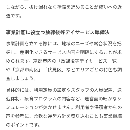
イント
しながら、抜け漏れなく準備を進めることが成功への近
京都市での放課後等デイサービス許認可手
道です。
順解説
許認可基準の押さえどころと運営安定化の
事業計画に役立つ放課後等デイサービス準備法
工夫
事業計画を立てる際には、地域のニーズや競合状況を把
放課後等デイサービス許認可で注意すべき
握し、差別化できるサービス内容を明確にすることが求
点とは
められます。京都市内の「放課後等デイサービス一覧」
申請から許可取得まで放課後等デイサービ
や「京都市南区」「伏見区」などエリアごとの特色も調
スの流れ
査しましょう。
障害児療育に役立つ京都市の受給者証取得ガイ
具体的には、利用定員の設定やスタッフの人員配置、送
ド
迎体制、療育プログラムの内容など、運営面の細かなシ
放課後等デイサービス利用に必要な受給者
ミュレーションが欠かせません。利用者や保護者からの
証手順
声を参考に、柔軟な運営方針を盛り込むことも事業継続
京都市で療育受給者証を取得するための流
のポイントです。