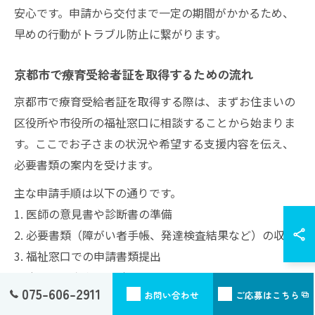
安心です。申請から交付まで一定の期間がかかるため、
早めの行動がトラブル防止に繋がります。
京都市で療育受給者証を取得するための流れ
京都市で療育受給者証を取得する際は、まずお住まいの
区役所や市役所の福祉窓口に相談することから始まりま
す。ここでお子さまの状況や希望する支援内容を伝え、
必要書類の案内を受けます。
主な申請手順は以下の通りです。
1. 医師の意見書や診断書の準備
2. 必要書類（障がい者手帳、発達検査結果など）の収集
3. 福祉窓口での申請書類提出
4. 市による審査・面談
075-606-2911
お問い合わせ
ご応募はこちら
5. 受給者証の交付