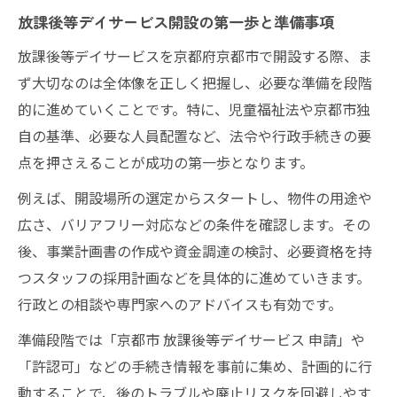
廃止リスクを避ける放課後等デイサービス
放課後等デイサービス開設の第一歩と準備事項
の検討ポイント
放課後等デイサービスを京都府京都市で開設する際、ま
申請や公募を通じた放課後等デイサービス開設
ず大切なのは全体像を正しく把握し、必要な準備を段階
術
的に進めていくことです。特に、児童福祉法や京都市独
放課後等デイサービス申請時の注意点と成
自の基準、必要な人員配置など、法令や行政手続きの要
功事例
点を押さえることが成功の第一歩となります。
公募情報を活かす放課後等デイサービス開
例えば、開設場所の選定からスタートし、物件の用途や
設計画
広さ、バリアフリー対応などの条件を確認します。その
京都市の放課後等デイサービス申請手順と
後、事業計画書の作成や資金調達の検討、必要資格を持
書類準備
つスタッフの採用計画などを具体的に進めていきます。
放課後等デイサービス公募の最新動向と対
行政との相談や専門家へのアドバイスも有効です。
策
準備段階では「京都市 放課後等デイサービス 申請」や
申請・公募で失敗しない放課後等デイサー
「許認可」などの手続き情報を事前に集め、計画的に行
ビス運営
動することで、後のトラブルや廃止リスクを回避しやす