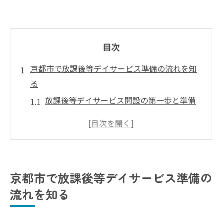
目次
京都市で放課後等デイサービス準備の流れを知
る
放課後等デイサービス開設の第一歩と準備
事項
京都市で放課後等デイサービスを始める手
順解説
事業計画に役立つ放課後等デイサービス準
京都市で放課後等デイサービス準備の
備法
流れを知る
最新基準を押さえた放課後等デイサービス
準備術