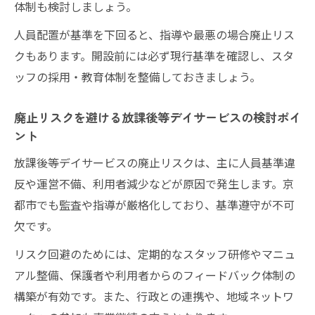
体制も検討しましょう。
ス人材戦略
放課後等デイサービス廃止事例から学ぶ運
人員配置が基準を下回ると、指導や最悪の場合廃止リス
営改善策
クもあります。開設前には必ず現行基準を確認し、スタ
持続可能な放課後等デイサービス運営の人
ッフの採用・教育体制を整備しておきましょう。
材育成法
廃止リスクを避ける放課後等デイサービスの検討ポイ
ント
放課後等デイサービスの廃止リスクは、主に人員基準違
反や運営不備、利用者減少などが原因で発生します。京
都市でも監査や指導が厳格化しており、基準遵守が不可
欠です。
リスク回避のためには、定期的なスタッフ研修やマニュ
アル整備、保護者や利用者からのフィードバック体制の
構築が有効です。また、行政との連携や、地域ネットワ