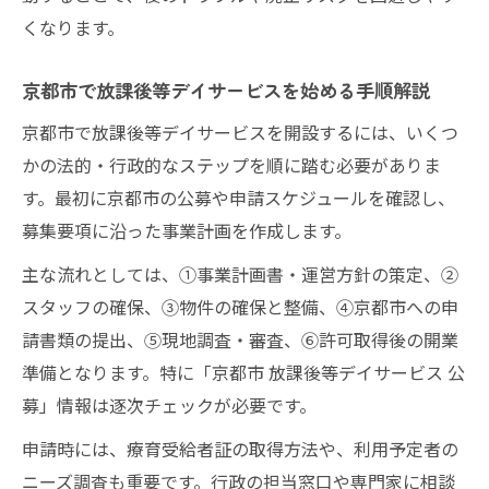
人員配置の基準から見る成功するサービス準備
くなります。
放課後等デイサービスの人員配置基準と対
応策
京都市で放課後等デイサービスを始める手順解説
定員10名時の児童指導員配置ポイントと注
京都市で放課後等デイサービスを開設するには、いくつ
意点
かの法的・行政的なステップを順に踏む必要がありま
基準改正に強い放課後等デイサービス準備
す。最初に京都市の公募や申請スケジュールを確認し、
のコツ
募集要項に沿った事業計画を作成します。
放課後等デイサービス人材確保の実践的ア
主な流れとしては、①事業計画書・運営方針の策定、②
プローチ
スタッフの確保、③物件の確保と整備、④京都市への申
安定運営を実現する放課後等デイサービス
請書類の提出、⑤現地調査・審査、⑥許可取得後の開業
人員戦略
準備となります。特に「京都市 放課後等デイサービス 公
安心運営へ放課後等デイサービスの許認可の要
募」情報は逐次チェックが必要です。
点
申請時には、療育受給者証の取得方法や、利用予定者の
放課後等デイサービス許認可取得の重要ポ
ニーズ調査も重要です。行政の担当窓口や専門家に相談