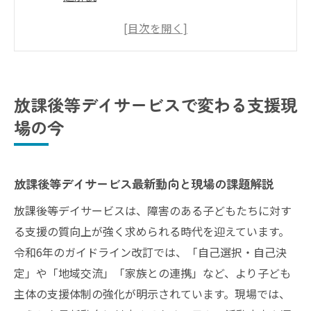
ガイドライン令和6年対応による支援の変化
放課後等デイサービス現場で求められる役
割とは
厚生労働省のガイドラインを現場に活かす
放課後等デイサービスで変わる支援現
方法
場の今
根拠法と現場の実際を比較した放課後等デ
イサービスの現状
基本活動が支える放課後等デイサービスの質
放課後等デイサービス最新動向と現場の課題解説
放課後等デイサービス基本活動が生む質の
放課後等デイサービスは、障害のある子どもたちに対す
違い
る支援の質向上が強く求められる時代を迎えています。
ガイドラインを基にした活動内容の具体例
令和6年のガイドライン改訂では、「自己選択・自己決
放課後等デイサービスにおける日常生活支
定」や「地域交流」「家族との連携」など、より子ども
援の実践
主体の支援体制の強化が明示されています。現場では、