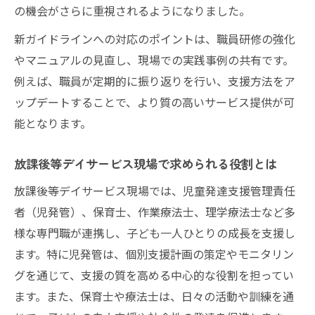
体例
の機会がさらに重視されるようになりました。
放課後等デイサービスで家族と連携した支
新ガイドラインへの対応のポイントは、職員研修の強化
援事例
やマニュアルの見直し、現場での実践事例の共有です。
日常活動で活かす自己選択促進の工夫
例えば、職員が定期的に振り返りを行い、支援方法をア
ップデートすることで、より質の高いサービス提供が可
マニュアル活用で見直す日常活動の進め方
能となります。
放課後等デイサービスマニュアルで活動を
最適化
放課後等デイサービス現場で求められる役割とは
ガイドラインわかりやすく日常活動を再構
放課後等デイサービス現場では、児童発達支援管理責任
築する
者（児発管）、保育士、作業療法士、理学療法士など多
厚生労働省ガイドライン活用のポイント解
様な専門職が連携し、子ども一人ひとりの成長を支援し
説
ます。特に児発管は、個別支援計画の策定やモニタリン
日常活動の見直しに役立つマニュアルの使
グを通じて、支援の質を高める中心的な役割を担ってい
い方
ます。また、保育士や療法士は、日々の活動や訓練を通
放課後等デイサービスで質向上を図る日常