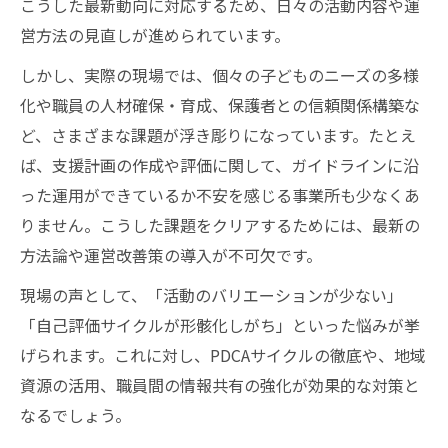
多様な遊びと体験活動がもたらす成長効果
こうした最新動向に対応するため、日々の活動内容や運
営方法の見直しが進められています。
放課後等デイサービスに必要な地域交流の
促進法
しかし、実際の現場では、個々の子どものニーズの多様
令和6年対応の運営改善ポイント徹底解説
化や職員の人材確保・育成、保護者との信頼関係構築な
放課後等デイサービス運営改善の着眼点を
ど、さまざまな課題が浮き彫りになっています。たとえ
整理
ば、支援計画の作成や評価に関して、ガイドラインに沿
った運用ができているか不安を感じる事業所も少なくあ
ガイドライン最新改定がもたらす運営変革
りません。こうした課題をクリアするためには、最新の
自己評価を活かしたPDCAサイクル強化法
方法論や運営改善策の導入が不可欠です。
厚生労働省マニュアルを活用した運営改善
現場の声として、「活動のバリエーションが少ない」
事例
「自己評価サイクルが形骸化しがち」といった悩みが挙
放課後等デイサービス運営で法律を遵守す
げられます。これに対し、PDCAサイクルの徹底や、地域
る工夫
資源の活用、職員間の情報共有の強化が効果的な対策と
多様な体験活動を叶える方法論に迫る
なるでしょう。
放課後等デイサービスにおける体験活動の