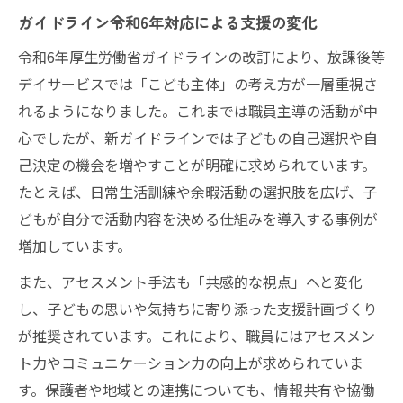
幅を広げる
ガイドライン令和6年対応による支援の変化
ガイドラインに基づく多様な活動プログラ
令和6年厚生労働省ガイドラインの改訂により、放課後等
ムの設計法
デイサービスでは「こども主体」の考え方が一層重視さ
参加型体験を通じた自己選択力の育て方
れるようになりました。これまでは職員主導の活動が中
放課後等デイサービスで重視される体験活
心でしたが、新ガイドラインでは子どもの自己選択や自
動の工夫
己決定の機会を増やすことが明確に求められています。
地域交流と体験活動を連動させる実践的ア
たとえば、日常生活訓練や余暇活動の選択肢を広げ、子
プローチ
どもが自分で活動内容を決める仕組みを導入する事例が
自己選択を促す放課後等デイサービスの実践例
増加しています。
放課後等デイサービスで自己決定を支援す
また、アセスメント手法も「共感的な視点」へと変化
る実践方法
し、子どもの思いや気持ちに寄り添った支援計画づくり
こども主体の活動プロセスの作り方とポイ
が推奨されています。これにより、職員にはアセスメン
ント
ト力やコミュニケーション力の向上が求められていま
ガイドラインを活かした自己選択支援の具
す。保護者や地域との連携についても、情報共有や協働