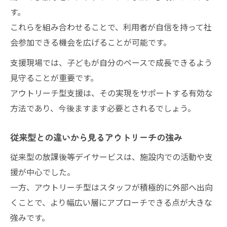
アウトリーチが放課後等デイサービス改善
す。
の鍵
これらを組み合わせることで、利用者が自信を持って社
支援体制強化が選ばれる事業づくりにつな
会参加できる機会を広げることが可能です。
がる理由
支援現場では、子どもが自分のペースで成長できるよう
利用者満足度向上のためのアウトリーチ活
見守ることが重要です。
用術
アウトリーチ型支援は、その実現をサポートする有効な
現場で実践できるアウトリーチ支援の具体例集
方法であり、今後ますます必要とされるでしょう。
放課後等デイサービス現場で役立つアウト
従来型との違いから見るアウトリーチの強み
リーチ例
訪問支援や巡回支援の活用実践ポイント
従来型の放課後等デイサービスは、施設内での活動や支
SNS活用で広げる放課後等デイサービス支
援が中心でした。
援
一方、アウトリーチ型はスタッフが積極的に外部へ出向
くことで、より幅広い層にアプローチできる点が大きな
家庭に届けるアウトリーチ支援の実際
強みです。
現場スタッフが語る効果的な支援事例