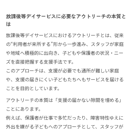
み
放課後等デイサービスで注目される支援手
放課後等デイサービスに必要なアウトリーチの本質と
法の進化
は
新たな支援体制で利用者拡大を目指すために
放課後等デイサービスにおけるアウトリーチとは、従来
放課後等デイサービス利用者増加の鍵とな
の“利用者が来所する”形から一歩進み、スタッフが家庭
る体制改革
や地域へ積極的に出向き、子どもや保護者の状況・ニー
アウトリーチ導入が広げる放課後等デイサ
ズを直接把握する支援手法です。
ービスの輪
このアプローチは、支援が必要でも通所が難しい家庭
効率的な支援体制強化で利用者減少を防ぐ
や、支援の届きにくい子どもたちへもサービスを届ける
方法
ことを目的としています。
新規利用者をつなぐアウトリーチの実践ポ
アウトリーチの本質は「支援の届かない隙間を埋める」
イント
ことにあります。
放課後等デイサービスの支援体制作りのコ
例えば、保護者が仕事で多忙だったり、障害特性ゆえに
ツ
外出を嫌がる子どもへのアプローチとして、スタッフが