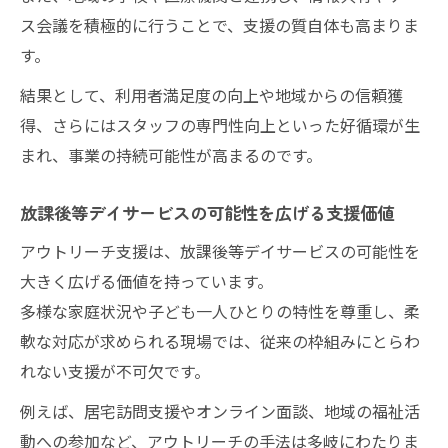
アウトリーチで家族の孤立感を減らす支援
ス会議を積極的に行うことで、支援の質自体も高まりま
法
す。
家庭との連携が放課後等デイサービス経営
結果として、利用者満足度の向上や地域からの信頼獲
を支える
得、さらにはスタッフの専門性向上といった好循環が生
放課後等デイサービスの経営安定化と家庭
まれ、事業の持続可能性が高まるのです。
支援の関係
家庭支援の充実がもたらす事業の持続性向
放課後等デイサービスの可能性を広げる支援価値
上
アウトリーチ支援は、放課後等デイサービスの可能性を
アウトリーチ導入なら支援の質も事業も向上で
大きく広げる価値を持っています。
きる
多様な家庭状況や子ども一人ひとりの特性を尊重し、柔
放課後等デイサービスにアウトリーチ導入
軟な対応が求められる現場では、従来の枠組みにとらわ
の効果
れない支援が不可欠です。
支援の質向上と事業発展を同時に実現する
例えば、居宅訪問支援やオンライン面談、地域の福祉活
方法
動への参加など、アウトリーチの手法は多岐にわたりま