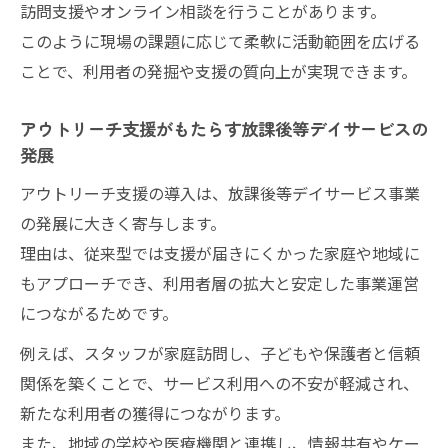
効果的な放課後等デイサービスのアウトリーチ
訪問支援やオンライン相談を行うことがあります。
手法
このように現場の課題に応じて柔軟に活動範囲を広げる
ことで、利用者の発掘や支援の質向上が実現できます。
放課後等デイサービス現場で使えるアウト
リーチ手法
アウトリーチ支援がもたらす放課後等デイサービスの
訪問支援からSNS活用まで幅広いアプロー
発展
チ例
アウトリーチ支援の導入は、放課後等デイサービス事業
放課後等デイサービスのアウトリーチ成功
の発展に大きく寄与します。
事例
理由は、従来型では支援が届きにくかった家庭や地域に
実践しやすいアウトリーチ手法の選び方
もアプローチでき、利用者層の拡大と安定した事業運営
支援の幅を広げる新しいアウトリーチの工
につながるためです。
夫
例えば、スタッフが家庭訪問し、子どもや保護者と信頼
家庭への支援強化が安定経営につながる理由
関係を築くことで、サービス利用への不安が軽減され、
家庭支援を強化する放課後等デイサービス
新たな利用者の獲得につながります。
の重要性
また、地域の学校や医療機関と連携し、情報共有やケー