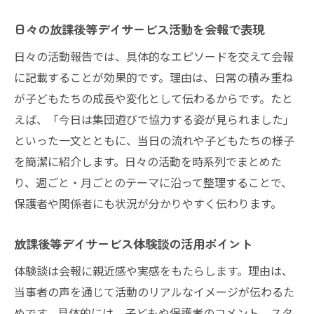
伝わる放課後等デイサービス会報の作り方
日々の放課後等デイサービス活動を会報で表現
を解説
日々の活動報告では、具体的なエピソードを交えて会報
分かりやすい放課後等デイサービス会報構
に記載することが効果的です。理由は、日常の積み重ね
成法
が子どもたちの成長や変化として伝わるからです。たと
放課後等デイサービス会報編集のポイント
えば、「今日は集団遊びで協力する姿が見られました」
と注意点
といった一文とともに、当日の流れや子どもたちの様子
読みやすい放課後等デイサービス会報の作
を簡潔に紹介します。日々の活動を時系列でまとめた
成手順
り、週ごと・月ごとのテーマに沿って整理することで、
放課後等デイサービス会報の改善方法を紹
保護者や関係者にも状況が分かりやすく伝わります。
介
信頼される情報提供で絆を深める方法
放課後等デイサービス体験談の活用ポイント
放課後等デイサービス会報で信頼を築く秘
体験談は会報に親近感や実感をもたらします。理由は、
訣
当事者の声を通じて活動のリアルなイメージが伝わるた
一貫した放課後等デイサービス情報発信の
めです。具体的には、子どもや保護者のコメント、スタ