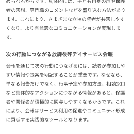
められるからです。具体的には、子ども自身の声や保護
放課後等デイサービス会報で伝わる文章作
者の感想、専門職のコメントなどを盛り込む方法があり
成術
ます。これにより、さまざまな立場の読者が共感しやす
質の高い放課後等デイサービス会報作りの
くなり、より有意義なコミュニケーションが実現しま
工夫
す。
放課後等デイサービス情報を正確に届ける
次の行動につながる放課後等デイサービス会報
方法
読者に選ばれる放課後等デイサービス会報
会報を通じて次の行動につなげるには、読者が参加しや
の特徴
すい情報や提案を明記することが重要です。なぜなら、
放課後等デイサービス会報を改善するチェ
単なる報告だけでなく、行事予定や参加方法、相談窓口
ックポイント
など具体的なアクションにつながる情報があると、保護
者や関係者が積極的に関与しやすくなるからです。これ
放課後等デイサービス会報の魅力を高める
により、会報はサービス利用の促進やコミュニティ形成
工夫
に貢献する実践的なツールとなります。
利用者の声を活かした情報発信を考える
放課後等デイサービス利用者の声を会報に