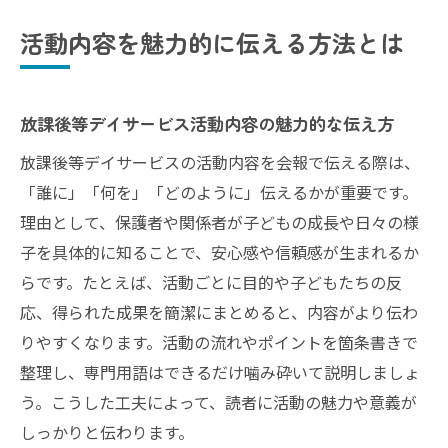
反映
活動内容を魅力的に伝える方法とは
放課後等デイサービス体験談の具体的な活
かし方
利用者の意見を放課後等デイサービス会報
放課後等デイサービス活動内容の魅力的な伝え方
で共有
放課後等デイサービスの活動内容を会報で伝える際は、
放課後等デイサービス利用者参加型情報発
「誰に」「何を」「どのように」伝えるかが重要です。
信の工夫
理由として、保護者や関係者が子どもの成長や日々の様
放課後等デイサービス会報で共感を広げる
子を具体的に知ることで、安心感や信頼感が生まれるか
方法
らです。たとえば、活動ごとに目的や子どもたちの反
応、得られた成果を簡潔にまとめると、内容がより伝わ
放課後等デイサービス利用者の声が信頼を
りやすくなります。活動の流れやポイントを箇条書きで
生む
整理し、専門用語はできるだけ噛み砕いて説明しましょ
わかりやすい会報作りのステップを解説
う。こうした工夫によって、読者に活動の魅力や意義が
放課後等デイサービス会報作成の基本ステ
しっかりと伝わります。
ップ