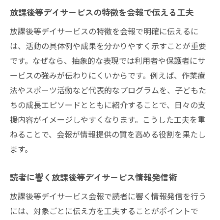
次の行動につながる放課後等デイサービス
放課後等デイサービスの特徴を会報で伝える工夫
会報
放課後等デイサービスの特徴を会報で明確に伝えるに
活動内容を魅力的に伝える方法とは
は、活動の具体例や成果を分かりやすく示すことが重要
放課後等デイサービス活動内容の魅力的な
です。なぜなら、抽象的な表現では利用者や保護者にサ
伝え方
ービスの強みが伝わりにくいからです。例えば、作業療
日々の放課後等デイサービス活動を会報で
法やスポーツ活動など代表的なプログラムを、子どもた
表現
ちの成長エピソードとともに紹介することで、日々の支
放課後等デイサービス体験談の活用ポイン
援内容がイメージしやすくなります。こうした工夫を重
ト
ねることで、会報が情報提供の質を高める役割を果たし
ます。
活動成果を放課後等デイサービス会報で届
ける
読者に響く放課後等デイサービス情報発信術
放課後等デイサービスの成長記録を分かり
やすく
放課後等デイサービス会報で読者に響く情報発信を行う
には、対象ごとに伝え方を工夫することがポイントで
放課後等デイサービス活動の魅力を最大限