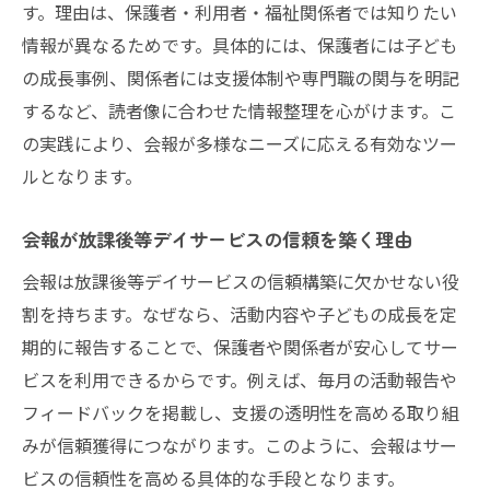
す。理由は、保護者・利用者・福祉関係者では知りたい
に発信
情報が異なるためです。具体的には、保護者には子ども
保護者に安心を届ける会報の工夫
の成長事例、関係者には支援体制や専門職の関与を明記
放課後等デイサービス会報が保護者に与え
するなど、読者像に合わせた情報整理を心がけます。こ
る安心感
の実践により、会報が多様なニーズに応える有効なツー
保護者視点の放課後等デイサービス情報提
ルとなります。
供術
放課後等デイサービス会報で信頼関係を深
会報が放課後等デイサービスの信頼を築く理由
める方法
会報は放課後等デイサービスの信頼構築に欠かせない役
保護者が知りたい放課後等デイサービス情
割を持ちます。なぜなら、活動内容や子どもの成長を定
報の伝え方
期的に報告することで、保護者や関係者が安心してサー
放課後等デイサービス会報で安心をサポー
ビスを利用できるからです。例えば、毎月の活動報告や
トする工夫
フィードバックを掲載し、支援の透明性を高める取り組
放課後等デイサービスと家庭をつなぐ会報
みが信頼獲得につながります。このように、会報はサー
の役割
ビスの信頼性を高める具体的な手段となります。