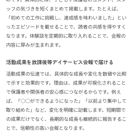
大切さ
ッフの気づきを短くまとめて掲載します。たとえば、
「初めての工作に挑戦し、達成感を味わいました」とい
放課後等デイサービス会報が生む安心と絆
ったエピソードを載せることで、読者の共感を得やすく
放課後等デイサービス会報で双方向コミュ
なります。体験談を定期的に取り入れることで、会報の
ニケーション
内容に厚みが生まれます。
放課後等デイサービスの信頼を高める情報
共有法
活動成果を放課後等デイサービス会報で届ける
放課後等デイサービスと保護者をつなぐ情
活動成果の伝達では、具体的な成長や変化を数値や比較
報発信
で示すと効果的です。理由は、成果が可視化されること
で保護者や関係者の安心感につながるからです。例え
ば、「○○ができるようになった」「以前より集中して
取り組めた」など、変化を明確に記載します。短期間で
の成果だけでなく、長期的な成長も継続的に報告するこ
とで、信頼性の高い会報となります。