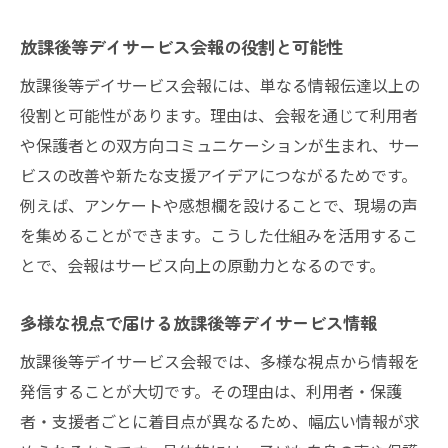
行事予定を分かりやすくまとめるコツ
放課後等デイサービス会報の役割と可能性
放課後等デイサービス行事予定の分かりや
すい整理法
放課後等デイサービス会報には、単なる情報伝達以上の
役割と可能性があります。理由は、会報を通じて利用者
見やすい放課後等デイサービス行事案内の
や保護者との双方向コミュニケーションが生まれ、サー
ポイント
ビスの改善や新たな支援アイデアにつながるためです。
放課後等デイサービス予定表作成のコツと
例えば、アンケートや感想欄を設けることで、現場の声
工夫
を集めることができます。こうした仕組みを活用するこ
行事内容を放課後等デイサービス会報で魅
とで、会報はサービス向上の原動力となるのです。
力的に伝える
放課後等デイサービス行事予定の確実な伝
多様な視点で届ける放課後等デイサービス情報
達方法
放課後等デイサービス会報では、多様な視点から情報を
利用者目線で考える放課後等デイサービス
発信することが大切です。その理由は、利用者・保護
行事案内
者・支援者ごとに着目点が異なるため、幅広い情報が求
放課後等デイサービス会報の質を高める秘訣